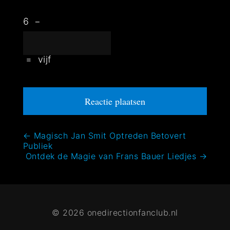
6
−
=
vijf
Bericht
←
Magisch Jan Smit Optreden Betovert
Publiek
navigatie
Ontdek de Magie van Frans Bauer Liedjes
→
© 2026 onedirectionfanclub.nl