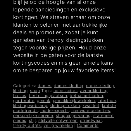
blijf je op de hoogte van al onze
lopende aanbiedingen en exclusieve
kortingen. We streven ernaar om onze
klanten te belonen met aantrekkelijke
deals en promoties, zodat je kunt
genieten van trendy kledingstukken
tegen voordelige prijzen. Houd onze
website in de gaten voor de laatste
kortingscodes en mis geen enkele kans
om te besparen op jouw favoriete items!
Categories:
dames
,
dames kleding
,
dameskleding
,
kleding
,
shop
Tags:
accessoires
,
avondkleding
,
basics
,
bestelling plaatsen
,
betaalmethoden
,
garderobe
,
gemak
,
gemakkelijk winkelen
,
interface
,
kleding webshop
,
kledingstukken
,
kwaliteit
,
laatste
modetrends
,
mode-experts
,
nieuwste collecties
,
persoonlijke service
,
shoppingervaring
,
statement
pieces
,
stijl
,
stijlvolle ontwerpen
,
streetwear
,
trendy outfits
,
veilig winkelen
|
Comments