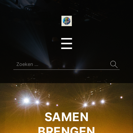
onedirectionfan
Menu
☰
Zoeken
naar:
SAMEN
BRENGEN