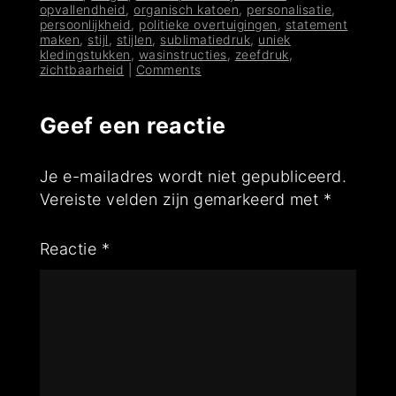
opvallendheid
,
organisch katoen
,
personalisatie
,
persoonlijkheid
,
politieke overtuigingen
,
statement
maken
,
stijl
,
stijlen
,
sublimatiedruk
,
uniek
kledingstukken
,
wasinstructies
,
zeefdruk
,
zichtbaarheid
|
Comments
Geef een reactie
Je e-mailadres wordt niet gepubliceerd.
Vereiste velden zijn gemarkeerd met
*
Reactie
*