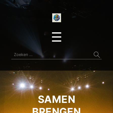
onedirectionfan
Menu
☰
Zoeken
naar:
SAMEN
BRENGEN