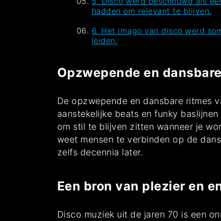
5. Disco werd beschouwd als een
hadden om relevant te blijven.
6. Het imago van disco werd som
leiden.
Opzwepende en dansbare ri
De opzwepende en dansbare ritmes van
aanstekelijke beats en funky baslijne
om stil te blijven zitten wanneer je w
weet mensen te verbinden op de dansvl
zelfs decennia later.
Een bron van plezier en e
Disco muziek uit de jaren 70 is een o