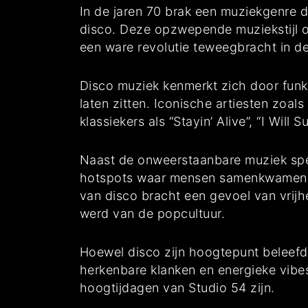
In de jaren 70 brak een muziekgenre d
disco. Deze opzwepende muziekstijl on
een ware revolutie teweegbracht in de
Disco muziek kenmerkt zich door funky
laten zitten. Iconische artiesten zoa
klassiekers als “Stayin’ Alive”, “I Will 
Naast de onweerstaanbare muziek spee
hotspots waar mensen samenkwamen om
van disco bracht een gevoel van vrij
werd van de popcultuur.
Hoewel disco zijn hoogtepunt beleefde
herkenbare klanken en energieke vibes
hoogtijdagen van Studio 54 zijn.