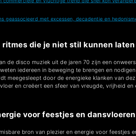
 commerciële en vluchtige trend die snel kon verander
s geassocieerd met excessen, decadentie en hedonisme
tmes die je niet stil kunnen laten 
 de disco muziek uit de jaren 70 zijn een onweers
n weten iedereen in beweging te brengen en nodigen u
ordt meegesleept door de energieke klanken van deze
oer en creëert een sfeer van vreugde, vrijheid en 
nergie voor feestjes en dansvloeren
nmisbare bron van plezier en energie voor feestjes