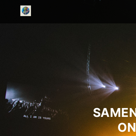
onedirectionfanclub.nl
SAMEN
ON