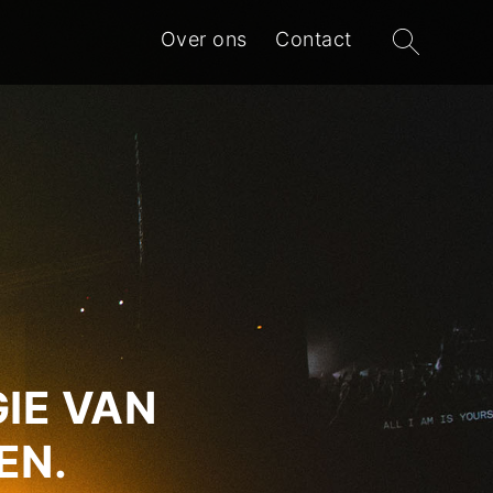
Zoeken
Over ons
Contact
naar:
IE VAN
EN.