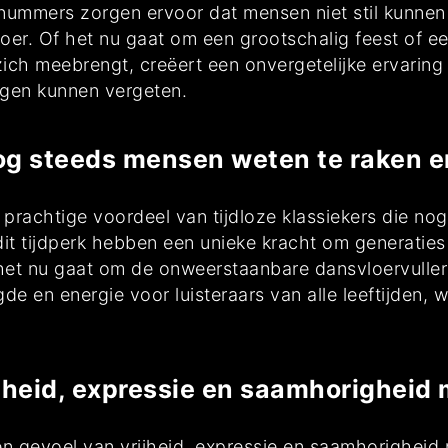
nummers zorgen ervoor dat mensen niet stil kunnen b
r. Of het nu gaat om een grootschalig feest of een
zich meebrengt, creëert een onvergetelijke ervar
rgen kunnen vergeten.
nog steeds mensen weten te raken en
t prachtige voordeel van tijdloze klassiekers die n
dit tijdperk hebben een unieke kracht om generaties
et nu gaat om de onweerstaanbare dansvloervullers
ugde en energie voor luisteraars van alle leeftijden
jheid, expressie en saamhorigheid 
en gevoel van vrijheid, expressie en saamhorigheid 