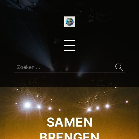
onedirectionfan
Menu
☰
Zoeken
naar:
SAMEN
BRENGEN