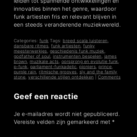
leiden tot spannende ontwikkelingen en
innovaties binnen het genre, waardoor
funk artiesten fris en relevant blijven in
een steeds veranderende muziekwereld.
Categories:
funk
Tags:
breed scala luisteren
,
dansbare ritmes
,
funk artiesten
,
funky
meesterwerkjes
,
geschiedenis funk muziek
,
godfather of soul
,
instrumenten bespelen
,
james
brown
,
muzikale acts
,
oorsprong en evolutie funk
,
p-funk
,
parliament-funkadelic
,
pioniers
,
prince
,
purple rain
,
ritmische grooves
,
sly and the family
stone
,
verschillende stijlen ontdekken
|
Comments
Geef een reactie
Je e-mailadres wordt niet gepubliceerd.
Vereiste velden zijn gemarkeerd met
*