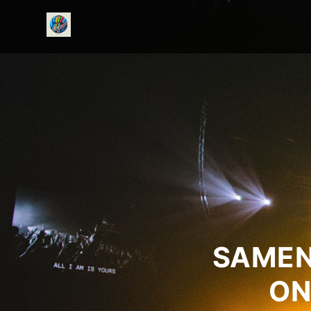
onedirectionfanclub.nl
SAMEN
ON