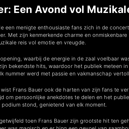
er: Een Avond vol Muzikal
een menigte enthousiaste fans zich in de concertz
r. Met zijn kenmerkende charme en onmiskenbare s
ikale reis vol emotie en vreugde.
opening, waarbij de energie in de zaal voelbaar wa
ijn bekendste hits, waardoor het publiek meteen in 
elk nummer werd met passie en vakmanschap vertolkt
wist Frans Bauer ook de harten van zijn fans te ver
d om persoonlijke anekdotes te delen en het publiek
t podium stond, genietend van elk moment.
wijfeld toen Frans Bauer zijn grootste hit ten geh
er was magisch en er hing een gevoel van saamhorig