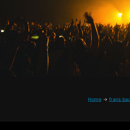
Home
→
frans ba