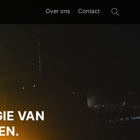
Zoeken
Over ons
Contact
naar:
IE VAN
EN.