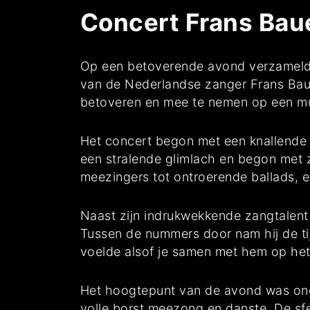
Concert Frans Bau
Op een betoverende avond verzamelde 
van de Nederlandse zanger Frans Baue
betoveren en mee te nemen op een muz
Het concert begon met een knallende 
een stralende glimlach en begon met z
meezingers tot ontroerende ballads, 
Naast zijn indrukwekkende zangtalent 
Tussen de nummers door nam hij de tij
voelde alsof je samen met hem op he
Het hoogtepunt van de avond was onget
volle borst meezong en danste. De sfe