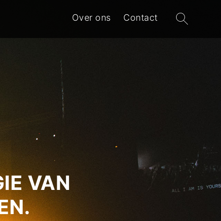
Zoeken
Over ons
Contact
naar:
IE VAN
EN.