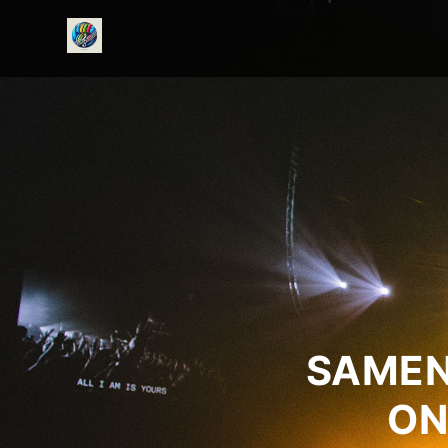
onedirectionfanclub.nl
SAMEN
ON